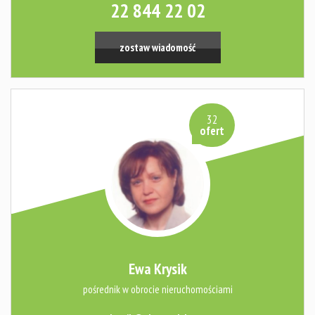
22 844 22 02
zostaw wiadomość
32
ofert
Ewa Krysik
pośrednik w obrocie nieruchomościami