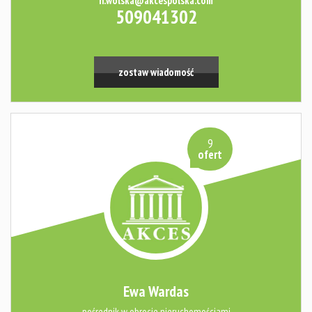
h.wolska@akcespolska.com
509041302
zostaw wiadomość
9
ofert
Ewa Wardas
pośrednik w obrocie nieruchomościami