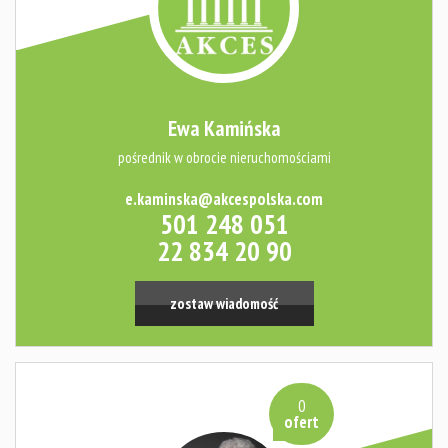
Usługi
Kredyty
Ewa Kamińska
pośrednik w obrocie nieruchomościami
Wycena
e.kaminska@akcespolska.com
501 248 051
22 834 20 90
Audyt
zostaw wiadomość
energetyc
Platforma
0
ofert