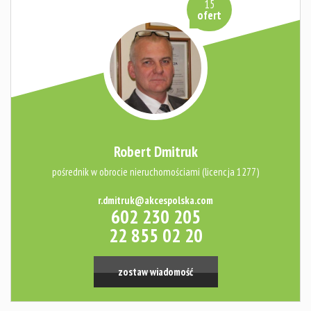
15
ofert
Robert Dmitruk
pośrednik w obrocie nieruchomościami (licencja 1277)
r.dmitruk@akcespolska.com
602 230 205
22 855 02 20
zostaw wiadomość