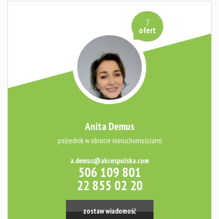
7
ofert
Anita Demus
pośrednik w obrocie nieruchomościami
a.demus@akcespolska.com
506 109 801
22 855 02 20
zostaw wiadomość