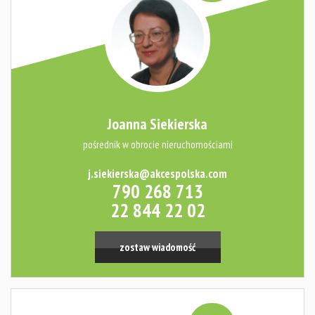
Joanna Siekierska
pośrednik w obrocie nieruchomościami
j.siekierska@akcespolska.com
790 268 713
22 844 22 02
zostaw wiadomość