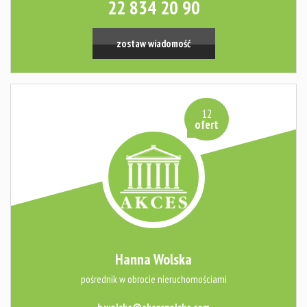
22 834 20 90
zostaw wiadomość
12
ofert
Hanna Wolska
pośrednik w obrocie nieruchomościami