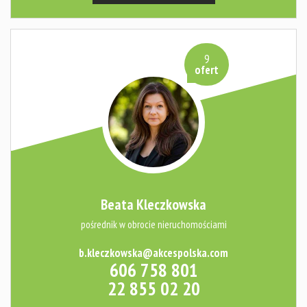
9
ofert
Beata Kleczkowska
pośrednik w obrocie nieruchomościami
b.kleczkowska@akcespolska.com
606 758 801
22 855 02 20