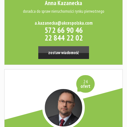
Anna Kazanecka
doradca do spraw nieruchomości rynku pierwotnego
a.kazanecka@akcespolska.com
572 66 90 46
22 844 22 02
zostaw wiadomość
24
ofert