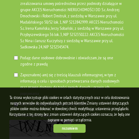
zrealizowania umowy pośrednictwa przez podmioty działające w
grupie AKCES Nieruchomości: NIERUCHOMOŚCI DD S.c. Andrzej
Dmochowski i Robert Dmitruk, z siedzibą w Warszawie przy ul.
Madalińskiego 50/52 lok. 1, NIP 5212842999: AKCES Nieruchomości
S.c. Irena Kamińska, Jerzy Sobański, z siedzibą w Warszawie przy ul.
Przybyszewskiego 36 lok. 3, NIP 5252350222: AKCES Nieruchomości
S.c Nina i Janusz Kuczyńscy z siedzibą w Warszawie przy ul.
Sadkowska 24, NIP 5252345474.
Podaję dane osobowe dobrowolnie i oświadczam, że są one
zgodne z prawdą
Zapoznałem(-am) się z treścią klauzuli informacyjnej, w tym z
informacją o celu i sposobach przetwarzania danych osobowych
oraz prawie dostępu do treści swoich danych i prawie ich
poprawiania
Ta strona wykorzystuje pliki cookies w celach statystycznych oraz w celu dostosowania
naszych serwisów do indywidualnych potrzeb klientów. Zmiany ustawień dotyczących
Klauzula obowiązku informacyjnego RODO
plików cookie można dokonać w dowolnej chwili modyfikując ustawienia przeglądarki.
Korzystanie z tej strony bez zmian ustawień dotyczących cookies oznacza, że będą one
Kod zabezpieczający
zapisane w pamięci urządzenia.
rozumiem