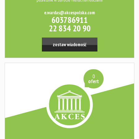
e.wardas@akcespolska.com
603786911
22 834 20 90
zostaw wiadomość
0
ofert