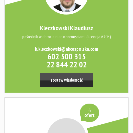
Kleczkowski Klaudiusz
pośrednik w obrocie nieruchomościami (licencja 6205)
k.kleczkowski@akcespolska.com
602 500 315
22 844 22 02
zostaw wiadomość
6
ofert