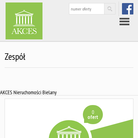
FACEBOO
Strona
Zespół
główna
Nieruchom
AKCES Nieruchomości Bielany
Rynek
0
ofert
wtórny