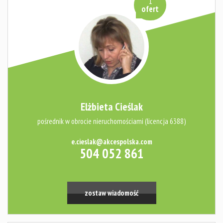
1
ofert
Elżbieta Cieślak
pośrednik w obrocie nieruchomościami (licencja 6388)
e.cieslak@akcespolska.com
504 052 861
zostaw wiadomość