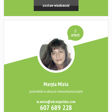
zostaw wiadomość
0
ofert
Maryla Mizia
pośrednik w obrocie nieruchomościami
m.mizia@akcespolska.com
607 689 228