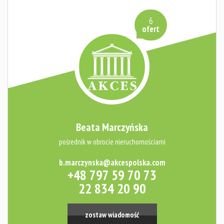
Zespoł
6
ofert
Dołącz
do nas
Beata Marczyńska
Polityka
pośrednik w obrocie nieruchomościami
prywatnoś
b.marczynska@akcespolska.com
+48 797 59 70 73
22 834 20 90
AML
zostaw wiadomość