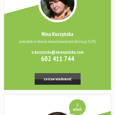
Nina Kuczyńska
pośrednik w obrocie nieruchomościami (licencja 3529)
n.kuczynska@akcespolska.com
602 411 744
zostaw wiadomość
0
ofert