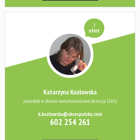
7
ofert
Katarzyna Kozłowska
pośrednik w obrocie nieruchomościami (licencja 3165)
k.kozlowska@akcespolska.com
602 254 261