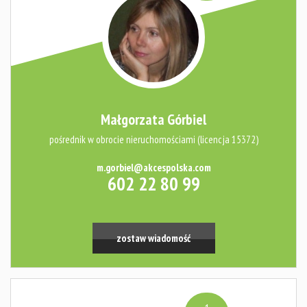
Małgorzata Górbiel
pośrednik w obrocie nieruchomościami (licencja 15372)
m.gorbiel@akcespolska.com
602 22 80 99
zostaw wiadomość