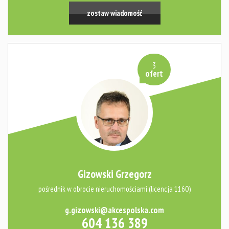
zostaw wiadomość
3
ofert
Gizowski Grzegorz
pośrednik w obrocie nieruchomościami (licencja 1160)
g.gizowski@akcespolska.com
604 136 389