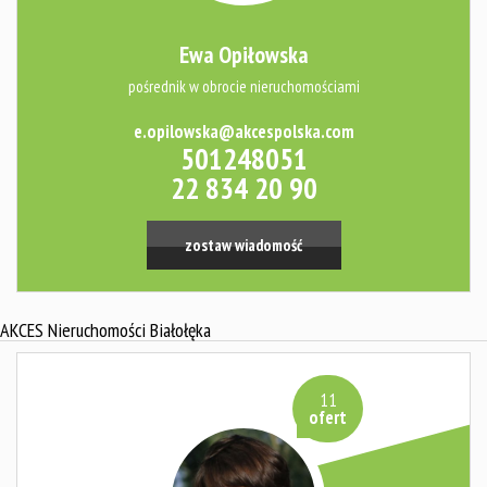
Ewa Opiłowska
pośrednik w obrocie nieruchomościami
e.opilowska@akcespolska.com
501248051
22 834 20 90
zostaw wiadomość
AKCES Nieruchomości Białołęka
11
ofert