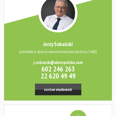
mieszkani
Warto
wiedzieć
Jerzy Sobański
pośrednik w obrocie nieruchomościami (licencja 1448)
Jacy
j.sobanski@akcespolska.com
602 246 263
22 620 49 49
najemcy?
zostaw wiadomość
Fundusz
Mieszkań