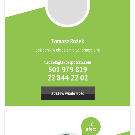
Tomasz Rożek
pośrednik w obrocie nieruchomościami
t.rozek@akcespolska.com
501 979 819
22 844 22 02
zostaw wiadomość
16
ofert