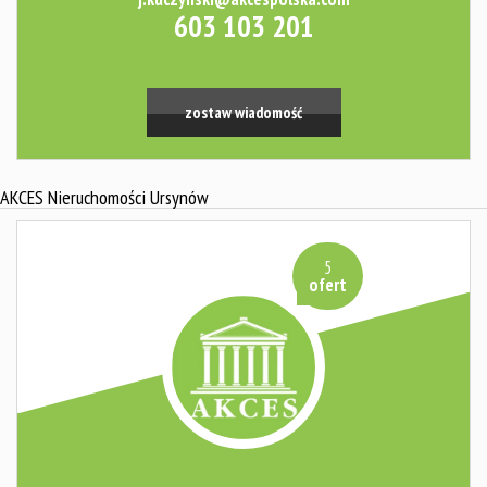
603 103 201
zostaw wiadomość
AKCES Nieruchomości Ursynów
5
ofert