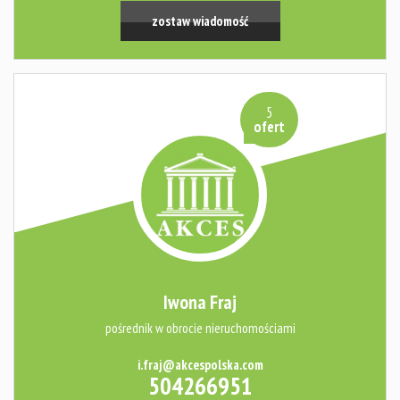
zostaw wiadomość
5
ofert
Iwona Fraj
pośrednik w obrocie nieruchomościami
i.fraj@akcespolska.com
504266951