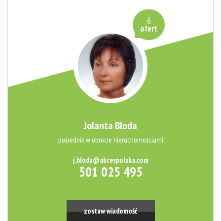
6
ofert
Jolanta Bloda
pośrednik w obrocie nieruchomościami
j.bloda@akcespolska.com
501 025 495
zostaw wiadomość