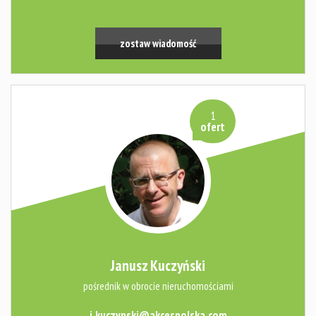
zostaw wiadomość
1
ofert
Janusz Kuczyński
pośrednik w obrocie nieruchomościami
j.kuczynski@akcespolska.com