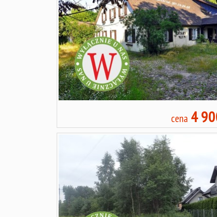
4 90
cena