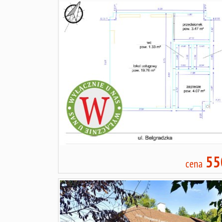
55
cena