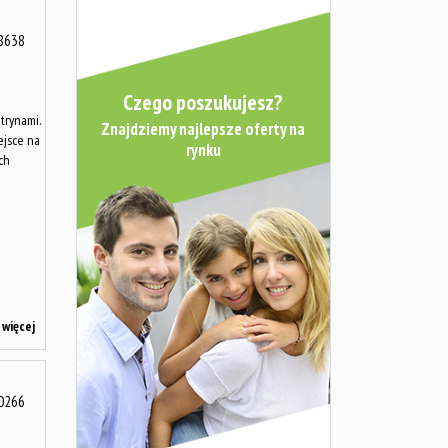
8638
Czego poszukujesz?
trynami.
Znajdziemy najlepsze oferty na
ejsce na
rynku
ch
więcej
0266