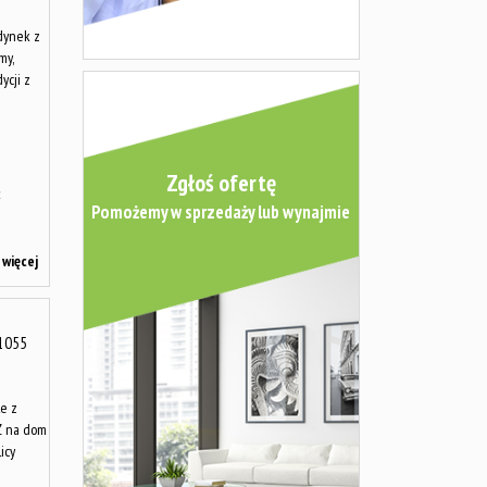
udynek z
my,
ycji z
Zgłoś ofertę
Pomożemy w sprzedaży lub wynajmie
więcej
1055
le z
Z na dom
licy