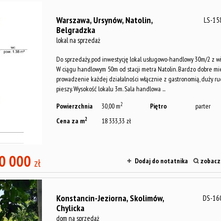
Warszawa,
Ursynów,
Natolin,
LS-15
Belgradzka
lokal na sprzedaż
Do sprzedaży, pod inwestycję lokal usługowo-handlowy 30m/2 z wi
W ciągu handlowym 50m od stacji metra Natolin. Bardzo dobre mi
prowadzenie każdej działalności włącznie z gastronomią, duży ru
pieszy. Wysokość lokalu 3m. Sala handlowa ...
2
Powierzchnia
30,00 m
Piętro
parter
2
Cena za m
18 333,33 zł
0 000
zł
Dodaj do notatnika
zobacz 
Konstancin-Jeziorna,
Skolimów,
DS-16
Chylicka
dom na sprzedaż