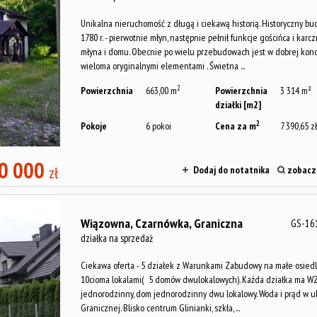
Unikalna nieruchomość z długą i ciekawą historią. Historyczny b
1780 r. - pierwotnie młyn, następnie pełnił funkcje gościńca i karcz
młyna i domu. Obecnie po wielu przebudowach jest w dobrej kond
wieloma oryginalnymi elementami . Świetna ...
2
Powierzchnia
663,00 m
Powierzchnia
3 314 m²
działki [m2]
2
Pokoje
6 pokoi
Cena za m
7 390,65 zł
0 000
zł
Dodaj do notatnika
zobacz 
Wiązowna,
Czarnówka,
Graniczna
GS-16
działka na sprzedaż
Ciekawa oferta - 5 działek z Warunkami Zabudowy na małe osied
10cioma lokalami( 5 domów dwulokalowych). Każda działka ma W
jednorodzinny, dom jednorodzinny dwu lokalowy. Woda i prąd w u
Granicznej. Blisko centrum Glinianki, szkła, ...