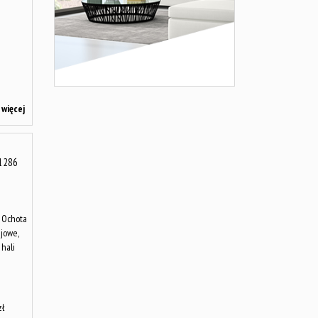
więcej
1286
y Ochota
jowe,
hali
zł