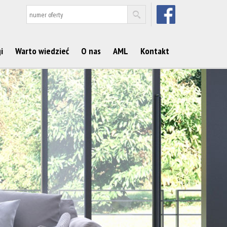
FACEBOOK
i
Warto wiedzieć
O nas
AML
Kontakt