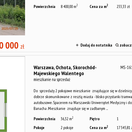
2
2
Powierzchnia
8 400,00 m
Cena za m
233,33 zł
0 000
zł
Dodaj do notatnika
zobacz 
Warszawa,
Ochota,
Skorochód-
MS-16
Majewskiego Walentego
mieszkanie na sprzedaż
Do sprzedaży 2 pokojowe mieszkanie znajdujące się w dzielnic
dobrze skomunikowane z resztą miasta - blisko przystanki tramwa
autobusowe. Spacerem na Warszawski Uniwersytet Medyczny i do 
Banacha .Mieszkanie znajduje się w zadbanym ...
2
Powierzchnia
36,32 m
Piętro
1
2
Pokoje
2 pokoje
Cena za m
17 345,81 