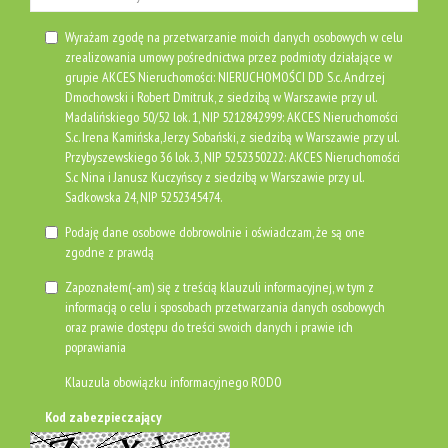
Wyrażam zgodę na przetwarzanie moich danych osobowych w celu
zrealizowania umowy pośrednictwa przez podmioty działające w
grupie AKCES Nieruchomości: NIERUCHOMOŚCI DD S.c. Andrzej
Dmochowski i Robert Dmitruk, z siedzibą w Warszawie przy ul.
Madalińskiego 50/52 lok. 1, NIP 5212842999: AKCES Nieruchomości
S.c. Irena Kamińska, Jerzy Sobański, z siedzibą w Warszawie przy ul.
Przybyszewskiego 36 lok. 3, NIP 5252350222: AKCES Nieruchomości
S.c Nina i Janusz Kuczyńscy z siedzibą w Warszawie przy ul.
Sadkowska 24, NIP 5252345474.
Podaję dane osobowe dobrowolnie i oświadczam, że są one
zgodne z prawdą
Zapoznałem(-am) się z treścią klauzuli informacyjnej, w tym z
informacją o celu i sposobach przetwarzania danych osobowych
oraz prawie dostępu do treści swoich danych i prawie ich
poprawiania
Klauzula obowiązku informacyjnego RODO
Kod zabezpieczający