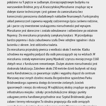
położone na 9. piętrze w zadbanym, dziesięciopiętrowym budynku na
warszawskim Bródnie, przy ul. Krasiczyńskiej.
Mieszkanie znajduje się w
dobrym stanie technicznym i jest gotowe do zamieszkania bez
na
konieczności ponoszenia dodatkowych nakładów finansowych. Funkcjonalny
układ pomieszczeń zapewnia wygodę codziennego życia zarówno rodzinie,
jak i parze czy inwestorowi szukającemu nieruchomości pod wynajem.
Mieszkanie jest słoneczne i zostało odmalowane i odświeżone po ostatnim
Wynajem
Najemcy . Do mieszkania przynależy zamykany korytarz . W przedpokoju
bardzo pojemna i duża zabudowana szafa. Dwie odrębne sypialnie i duża
łazienka z oknem . Jest oddzielna toaleta.
O nas
Do mieszkania przynależy piwnica o wielkości około 3 metrów. Klatka
schodowa ma wygodny podjazd dla osób poruszających się na wózkach. W
mieszkaniu zostały wymienione piony. Wysokość czynszu miesięcznego 1160
złotych wraz z funduszem remontowym .
Dużym atutem nieruchomości jest
Grupa
doskonała lokalizacja. Zaledwie około 250 metrów dzieli budynek od stacji
metra Kondratowicza, co gwarantuje szybki i wygodny dojazd do centrum
Warszawy oraz innych dzielnic miasta. Bezpośrednie sąsiedztwo Parku
Akces
Bródnowskiego zapewnia dostęp do terenów zielonych, ścieżek
spacerowych i miejsc do rekreacji.
W najbliższej okolicy znajduje się pełna
infrastruktura miejska :
szkoły i przedszkola,
liczne sklepy i punkty
usługowe,
centra handlowe,
przychodnie oraz Szpital Bródnowski,
place
Nieruchom
zabaw i tereny rekreacyjne.
To idealna propozycja dla osób ceniących