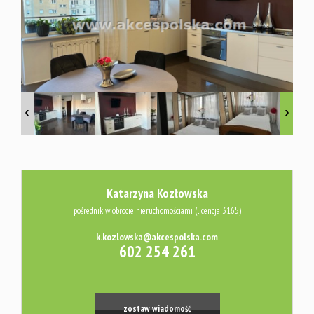
Usługi
Kredyty
Wycena
Audyt
Katarzyna Kozłowska
pośrednik w obrocie nieruchomościami (licencja 3165)
energetyc
k.kozlowska@akcespolska.com
602 254 261
Platforma
zostaw wiadomość