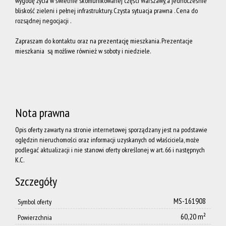
wygodę życia w świetnie skomunikowanej części Warszawy, a jednocześnie
bliskość zieleni i pełnej infrastruktury. Czysta sytuacja prawna . Cena do
Zespoł
rozsądnej negocjacji .
Zapraszam do kontaktu oraz na prezentację mieszkania. Prezentacje
mieszkania są możliwe również w soboty i niedziele.
Dołącz
do nas
Nota prawna
Polityka
Opis oferty zawarty na stronie internetowej sporządzany jest na podstawie
oględzin nieruchomości oraz informacji uzyskanych od właściciela, może
podlegać aktualizacji i nie stanowi oferty określonej w art. 66 i następnych
K.C.
prywatnoś
Szczegóły
AML
MS-161908
Symbol oferty
60,20 m²
Powierzchnia