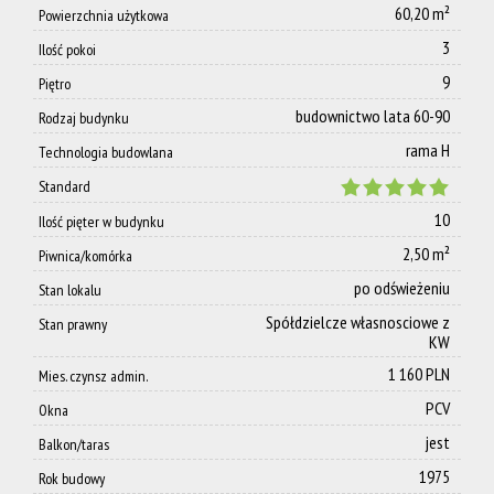
60,20 m²
Kontakt
Powierzchnia użytkowa
3
Ilość pokoi
9
Piętro
budownictwo lata 60-90
Rodzaj budynku
rama H
Technologia budowlana
Standard
10
Ilość pięter w budynku
2,50 m²
Piwnica/komórka
po odświeżeniu
Stan lokalu
Spółdzielcze własnosciowe z
Stan prawny
KW
1 160 PLN
Mies. czynsz admin.
PCV
Okna
jest
Balkon/taras
1975
Rok budowy