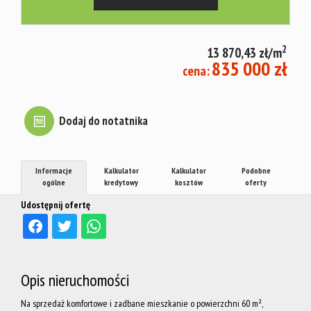
mieszkani
2
13 870,43 zł/m
Warto
835 000 zł
cena:
wiedzieć
Dodaj do notatnika
Jacy
Informacje
Kalkulator
Kalkulator
Podobne
ogólne
kredytowy
kosztów
oferty
Udostępnij ofertę
najemcy?
Fundusz
Opis nieruchomości
Na sprzedaż komfortowe i zadbane mieszkanie o powierzchni 60 m²,
Mieszkań