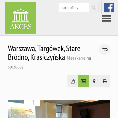
FACEBOO
Strona
Warszawa,
Targówek,
Stare
główna
Bródno,
Krasiczyńska
Mieszkanie na
sprzedaż
Nieruchom
Rynek
wtórny