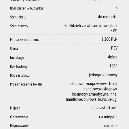
Kontakt
4
Ilość pięter w budynku
do remontu
Stan lokalu
Spółdzielcze własnościowe (bez
Stan prawny
KW)
1 200 PLN
Mies. czynsz admin.
PCV
Okna
dobre
Instalacje
1988
Rok budowy
jednopoziomowy
Rodzaj lokalu
usługowe, magazynowe, lokal
Przeznaczenie lokalu
handlowo/usługowy,
kosmetyka/medycyna, inne,
handlowe, biurowe, biuro/usługi
ulica asfaltowa
Dojazd
co miejskie
Ogrzewanie
narożne
Usytuowanie