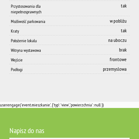
tak
Przystosowania dla
niepełnosprawnych
w pobliżu
Możliwość parkowania
tak
Kraty
na uboczu
Położenie lokalu
brak
Witryna wystawowa
frontowe
Wejście
przemyslowa
Podłogi
userengage('event.mieszkanie', {'typ': 'view', 'powierzchnia': null })
Napisz do nas