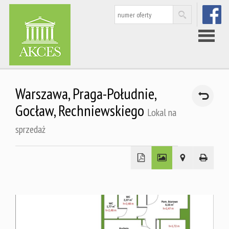
FACEBOO
Strona
Warszawa,
Praga-Południe,
główna
Gocław,
Rechniewskiego
Lokal na
sprzedaż
Nieruchom
Rynek
wtórny