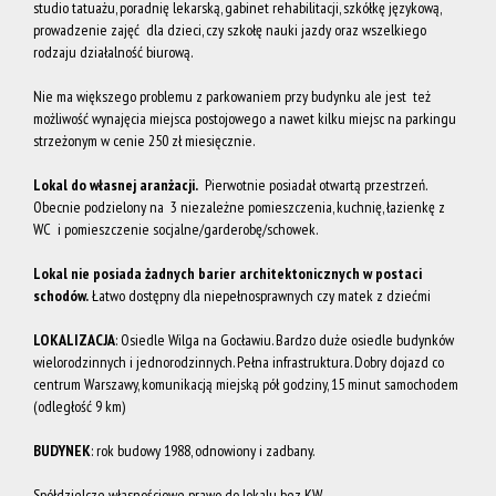
studio tatuażu, poradnię lekarską, gabinet rehabilitacji, szkółkę językową,
prowadzenie zajęć dla dzieci, czy szkołę nauki jazdy oraz wszelkiego
rodzaju działalność biurową.
na
Nie ma większego problemu z parkowaniem przy budynku ale jest też
możliwość wynajęcia miejsca postojowego a nawet kilku miejsc na parkingu
strzeżonym w cenie 250 zł miesięcznie.
Wynajem
Lokal do własnej aranżacji.
Pierwotnie posiadał otwartą przestrzeń.
Obecnie podzielony na 3 niezależne pomieszczenia, kuchnię, łazienkę z
O nas
WC i pomieszczenie socjalne/garderobę/schowek.
Lokal nie posiada żadnych barier architektonicznych w postaci
schodów.
Łatwo dostępny dla niepełnosprawnych czy matek z dziećmi
Grupa
LOKALIZACJA
: Osiedle Wilga na Gocławiu. Bardzo duże osiedle budynków
wielorodzinnych i jednorodzinnych. Pełna infrastruktura. Dobry dojazd co
Akces
centrum Warszawy, komunikacją miejską pół godziny, 15 minut samochodem
(odległość 9 km)
BUDYNEK
: rok budowy 1988, odnowiony i zadbany.
Nieruchom
Spółdzielcze własnościowe prawo do lokalu bez KW