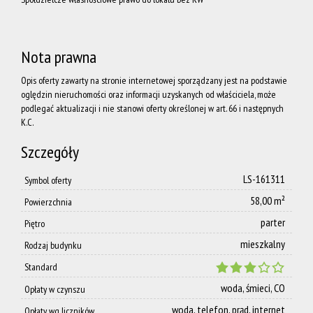
Zespoł
Nota prawna
Dołącz
Opis oferty zawarty na stronie internetowej sporządzany jest na podstawie
oględzin nieruchomości oraz informacji uzyskanych od właściciela, może
podlegać aktualizacji i nie stanowi oferty określonej w art. 66 i następnych
K.C.
do nas
Szczegóły
Polityka
LS-161311
Symbol oferty
58,00 m²
Powierzchnia
parter
prywatnoś
Piętro
mieszkalny
Rodzaj budynku
Standard
AML
woda, śmieci, CO
Opłaty w czynszu
woda, telefon, prąd, internet
Opłaty wg liczników