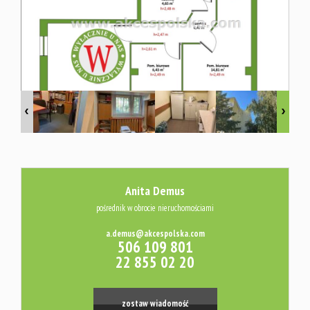
Usługi
Kredyty
Wycena
Audyt
Anita Demus
pośrednik w obrocie nieruchomościami
energetyc
a.demus@akcespolska.com
506 109 801
22 855 02 20
Platforma
zostaw wiadomość