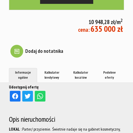
mieszkani
2
10 948,28 zł/m
Warto
635 000 zł
cena:
wiedzieć
Dodaj do notatnika
Jacy
Informacje
Kalkulator
Kalkulator
Podobne
ogólne
kredytowy
kosztów
oferty
Udostępnij ofertę
najemcy?
Fundusz
Opis nieruchomości
LOKAL
: Parter/ przyziemie. Świetnie nadaje się na gabinet kosmetyczny,
Mieszkań