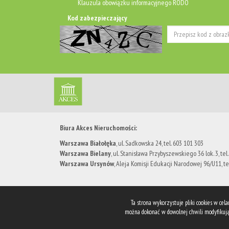
Klauzula obowiązku informacyjnego RODO
Kod zabezpieczający
Biura Akces Nieruchomości:
Warszawa Białołęka
, ul. Sadkowska 24, tel. 603 101 303
Warszawa Bielany
, ​ul. Stanisława Przybyszewskiego 36 lok. 3, tel
Warszawa Ursynów
, Aleja Komisji Edukacji Narodowej 96/U11, te
Ta strona wykorzystuje pliki cookies w ce
można dokonać w dowolnej chwili modyfikując