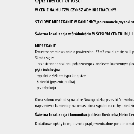
W CENIE NAJMU TZW. CZYNSZ ADMINISTRACYJNY!
STYLOWE MIESZKANIE W KAMIENICY, po remoncie, w
ysoki 
Świetna lokalizacja w Śródmieściu
W ŚCISŁYM CENTRUM, U
MIESZKANIE
Dwustronne mieszkanie o powierzchni 57 m2 znajduje się na II pi
Składa się z:
- przestronnego salonu połączonego z aneksem kuchennym (lodó
płyta indukcyjna
- sypialni z łóżkiem typu king size
- łazienki (prysznic, pralka)
- przedpokoju
Okna salonu wychodzą na ulicę Nowogrodzką, przez które widocz
naprzeciwko kamienicę, natomiast okna sypialni na cichy dziedzi
Świetna lokalizacja i komunikacja:
blisko Biedronka, Metro Ce
Dodatkowe opłaty to wg. licznika prąd, ewentualnie ponadnorma