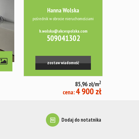
Hanna Wolska
pośrednik w obrocie nieruchomościami
h.wolska@akcespolska.com
509041302
zostaw wiadomość
2
85,96 zł/m
4 900 zł
cena:
Dodaj do notatnika