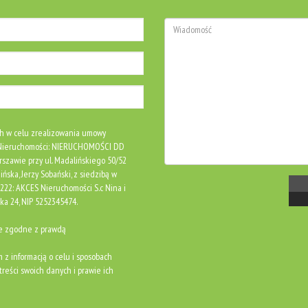
h w celu zrealizowania umowy
S Nieruchomości: NIERUCHOMOŚCI DD
rszawie przy ul. Madalińskiego 50/52
ńska, Jerzy Sobański, z siedzibą w
0222: AKCES Nieruchomości S.c Nina i
ka 24, NIP 5252345474.
ne zgodne z prawdą
m z informacją o celu i sposobach
reści swoich danych i prawie ich