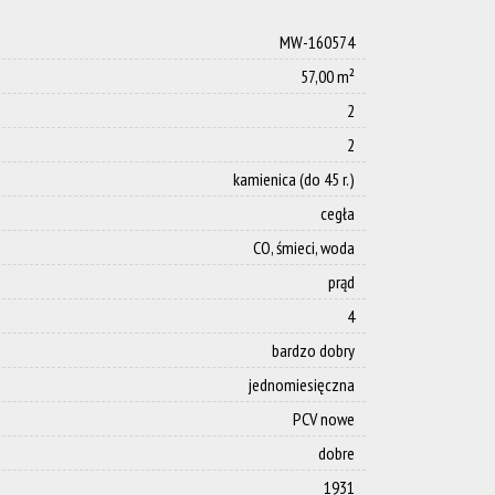
MW-160574
57,00 m²
2
2
kamienica (do 45 r.)
cegła
CO, śmieci, woda
prąd
4
bardzo dobry
jednomiesięczna
PCV nowe
dobre
1931