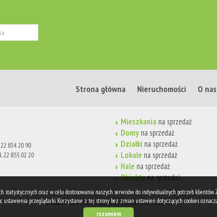
Strona główna
Nieruchomości
O nas
Mieszkania
na sprzedaż
Domy
na sprzedaż
Działki
na sprzedaż
. 22 834 20 90
Lokale
na sprzedaż
l. 22 855 02 20
Hale
na sprzedaż
Obiekty
na sprzedaż
lach statystycznych oraz w celu dostosowania naszych serwisów do indywidualnych potrzeb klientów.
 ustawienia przeglądarki. Korzystanie z tej strony bez zmian ustawień dotyczących cookies oznacza
© 2026 Akces Nieruchomości | Wykonanie: Galactica
rozumiem