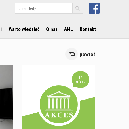
FACEBOOK
i
Warto wiedzieć
O nas
AML
Kontakt
powrót
12
ofert