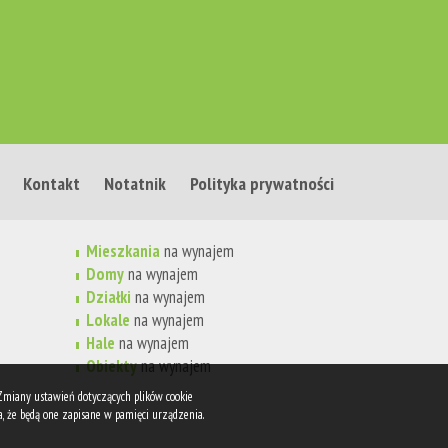
Kontakt
Notatnik
Polityka prywatności
Mieszkania
na wynajem
Domy
na wynajem
Działki
na wynajem
Lokale
na wynajem
Hale
na wynajem
Obiekty
na wynajem
 Zmiany ustawień dotyczących plików cookie
, że będą one zapisane w pamięci urządzenia.