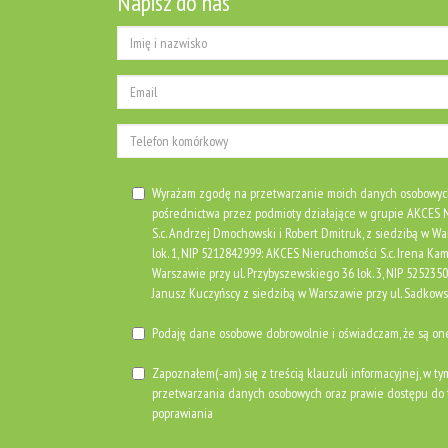
Napisz do nas
Wyrażam zgodę na przetwarzanie moich danych osobowyc
pośrednictwa przez podmioty działające w grupie AKCE
S.c. Andrzej Dmochowski i Robert Dmitruk, z siedzibą w Wa
lok. 1, NIP 5212842999: AKCES Nieruchomości S.c. Irena Kami
Warszawie przy ul. Przybyszewskiego 36 lok. 3, NIP 525235
Janusz Kuczyńscy z siedzibą w Warszawie przy ul. Sadkows
Podaję dane osobowe dobrowolnie i oświadczam, że są o
Zapoznałem(-am) się z treścią klauzuli informacyjnej, w ty
przetwarzania danych osobowych oraz prawie dostępu do t
poprawiania