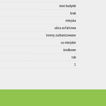
inne budynki
brak
miejska
ulica asfaltowa
tereny zurbanizowane
co miejskie
środkowe
tak
1