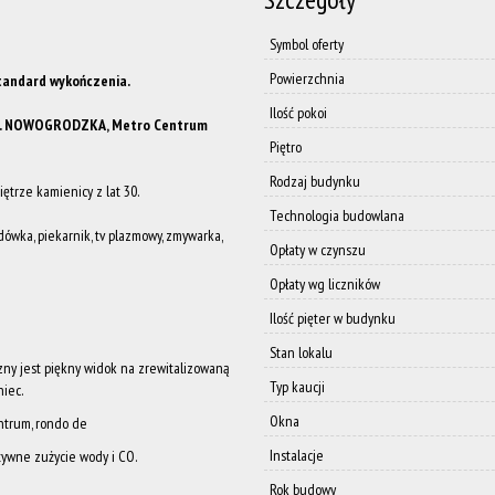
Symbol oferty
Powierzchnia
standard wykończenia.
Ilość pokoi
L. NOWOGRODZKA,
Metro Centrum
Piętro
Rodzaj budynku
ętrze kamienicy z lat 30.
Technologia budowlana
wka, piekarnik, tv plazmowy, zmywarka,
Opłaty w czynszu
Opłaty wg liczników
Ilość pięter w budynku
Stan lokalu
ny jest piękny widok na zrewitalizowaną
Typ kaucji
niec.
Okna
ntrum, rondo de
Instalacje
tywne zużycie wody i CO.
Rok budowy