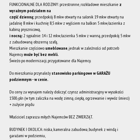
FUNKCJONALNE DLA RODZINY: przestronne, rozkładowe mieszkanie
z
wyraźnym podziałem na
część dzienną;
przedpokój 8 mkw otwarty na salonik 19 mkw otwarty na
na
jadalnię 8 mkw i kuchnię 8,5 mkw z wyjściem na balkon 5 mkw, łazienka z
kabiną prysznicową,
i nocną:
2 sypialnie: 14 i 12 mkw, łazienka 5 mkw z wanną, przedpokój 5 mkw
Wynajem
z zabudowaną obszerną szafą,
Mieszkanie częściowo
umeblowane
, jednak w zależności od potrzeb
Najemcy
może być bez mebli.
Świeżo po modernizacji, przygotowane dla Najemcy.
O nas
Do mieszkania przynależy
stanowisko parkingowe w GARAŻU
podziemnym - w cenie.
Grupa
Do ceny za wynajem należy doliczyć czynsz administracyjny w wysokości
1500,-pln (w tym zaliczka na wodę zimną, ciepłą, ogrzewanie i wywóz śmieci)
+ zużycie prądu
Akces
Właściciel zaprasza miłych Najemców BEZ ZWIERZĄT.
BUDYNEK I OKOLICA: niska, kameralna zabudowa, budynek z windą i
Nieruchom
garażami w podziemiu,