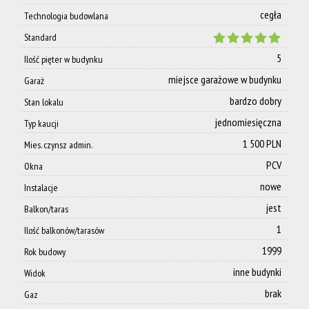
Kontakt
cegła
Technologia budowlana
Standard
5
Ilość pięter w budynku
miejsce garażowe w budynku
Garaż
bardzo dobry
Stan lokalu
jednomiesięczna
Typ kaucji
1 500 PLN
Mies. czynsz admin.
PCV
Okna
nowe
Instalacje
jest
Balkon/taras
1
Ilość balkonów/tarasów
1999
Rok budowy
inne budynki
Widok
brak
Gaz