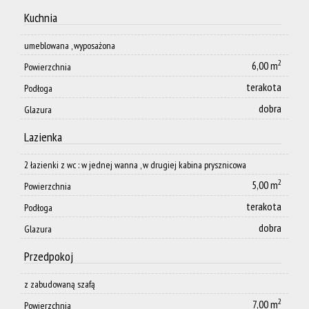
Kuchnia
umeblowana , wyposażona
2
6,00 m
Powierzchnia
terakota
Podłoga
dobra
Glazura
Lazienka
2 łazienki z wc : w jednej wanna , w drugiej kabina prysznicowa
2
5,00 m
Powierzchnia
terakota
Podłoga
dobra
Glazura
Przedpokoj
z zabudowaną szafą
2
7,00 m
Powierzchnia