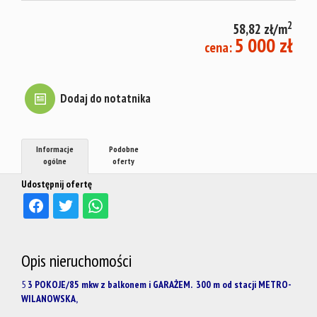
mieszkani
2
58,82 zł/m
5 000 zł
cena:
Warto
Dodaj do notatnika
wiedzieć
Informacje
Podobne
Jacy
ogólne
oferty
Udostępnij ofertę
najemcy?
Opis nieruchomości
Fundusz
5
3 POKOJE/85 mkw z balkonem i GARAŻEM. 300 m od stacji METRO-
WILANOWSKA,
Mieszkań