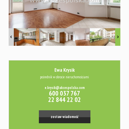
Usługi
Kredyty
Wycena
Ewa Krysik
Audyt
pośrednik w obrocie nieruchomościami
e.krysik@akcespolska.com
600 037 767
energetyc
22 844 22 02
Platforma
zostaw wiadomość