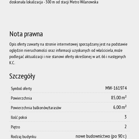
doskonała lokalizacja - 300 m od stacji Metro Wilanowska
Zespoł
Nota prawna
Dołącz
Opis oferty zawarty na stronie internetowej sporządzany jest na podstawie
oględzin nieruchomości oraz informacji uzyskanych od właściciela, może
do nas
podlegać aktualizacji i nie stanowi oferty określonej w art. 66 i następnych
K.C.
Szczegóły
Polityka
MW-161974
Symbol oferty
85,00 m²
Powierzchnia
prywatnoś
6,00 m²
Powierzchnia balkonów/tarasów
3
Ilość pokoi
AML
2
Piętro
nowe budownictwo (po 90 r.)
Rodzaj budynku