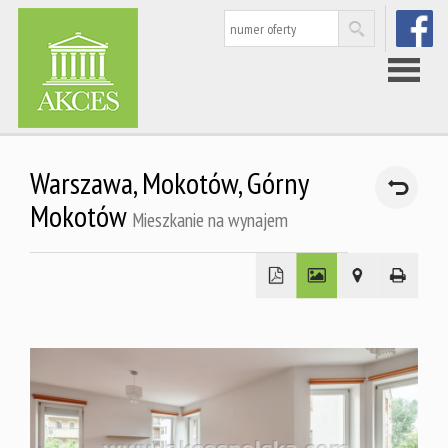
FACEBOO
Strona
Warszawa,
Mokotów,
Górny
główna
Mokotów
Mieszkanie na wynajem
Nieruchom
Rynek
wtórny