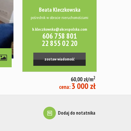
Beata Kleczkowska
pośrednik w obrocie nieruchomościami
b.kleczkowska@akcespolska.com
606 758 801
22 855 02 20
zostaw wiadomość
2
60,00 zł/m
3 000 zł
cena:
Dodaj do notatnika