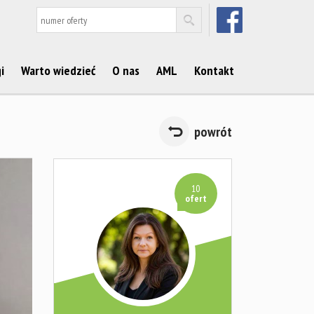
FACEBOOK
i
Warto wiedzieć
O nas
AML
Kontakt
powrót
10
ofert