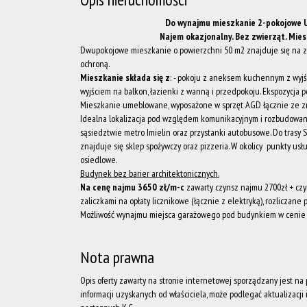
Do wynajmu mieszkanie 2-pokojowe U
Najem okazjonalny. Bez zwierząt. Mies
Dwupokojowe mieszkanie o powierzchni 50 m2 znajduje się na z
ochroną.
Mieszkanie składa się z
: - pokoju z aneksem kuchennym z wyjśc
wyjściem na balkon, łazienki z wanną i przedpokoju. Ekspozycja 
Mieszkanie umeblowane, wyposażone w sprzęt AGD łącznie ze z
Idealna lokalizacja pod względem komunikacyjnym i rozbudowana 
sąsiedztwie metro Imielin oraz przystanki autobusowe. Do trasy 
znajduje się sklep spożywczy oraz pizzeria. W okolicy punkty usłu
osiedlowe.
Budynek bez barier architektonicznych.
Na cenę najmu 3650 zł/m-c
zawarty czynsz najmu 2700zł + czy
zaliczkami na opłaty licznikowe (łącznie z elektryką), rozliczane
Możliwość wynajmu miejsca garażowego pod budynkiem w cenie 
Nota prawna
Opis oferty zawarty na stronie internetowej sporządzany jest n
informacji uzyskanych od właściciela, może podlegać aktualizacji i 