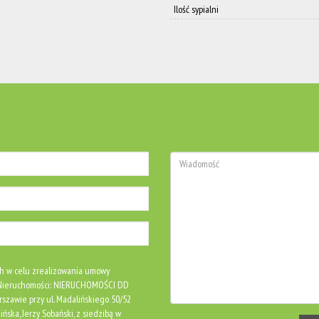
Ilość sypialni
h w celu zrealizowania umowy
S Nieruchomości: NIERUCHOMOŚCI DD
rszawie przy ul. Madalińskiego 50/52
ńska, Jerzy Sobański, z siedzibą w