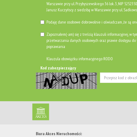
Warszawie przy ul. Przybyszewskiego 36 lok. 3, NIP 525235
Janusz Kuczyńscy z siedzibą w Warszawie przy ul. Sadkows
Podaję dane osobowe dobrowolnie i oświadczam, że są o
Zapoznałem(-am) się z treścią klauzuli informacyjnej, w ty
przetwarzania danych osobowych oraz prawie dostępu do t
poprawiania
Klauzula obowiązku informacyjnego RODO
Kod zabezpieczający
Biura Akces Nieruchomości: