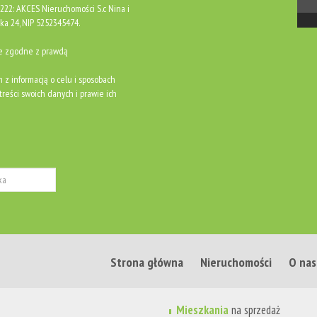
0222: AKCES Nieruchomości S.c Nina i
ka 24, NIP 5252345474.
ne zgodne z prawdą
m z informacją o celu i sposobach
reści swoich danych i prawie ich
Strona główna
Nieruchomości
O nas
Mieszkania
na sprzedaż