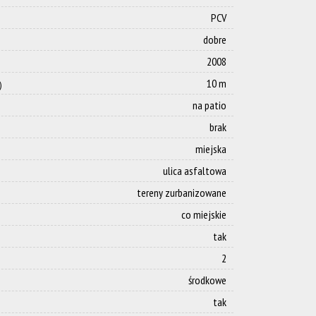
PCV
dobre
2008
10 m
)
na patio
brak
miejska
ulica asfaltowa
tereny zurbanizowane
co miejskie
tak
2
środkowe
tak