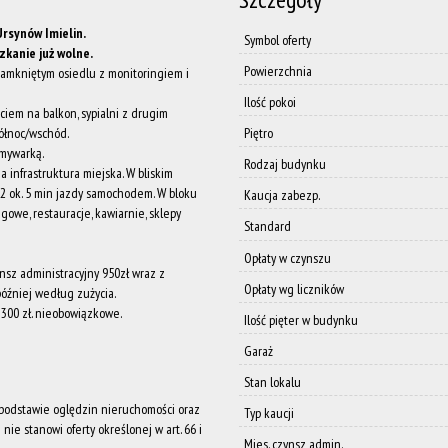
rsynów Imielin.
Symbol oferty
zkanie już wolne.
Powierzchnia
amkniętym osiedlu z monitoringiem i
Ilość pokoi
iem na balkon, sypialni z drugim
północ/wschód.
Piętro
mywarką.
Rodzaj budynku
infrastruktura miejska. W bliskim
S2 ok. 5 min jazdy samochodem. W bloku
Kaucja zabezp.
gowe, restauracje, kawiarnie, sklepy
Standard
Opłaty w czynszu
nsz administracyjny 950zł wraz z
Opłaty wg liczników
 później według zużycia.
300 zł. nieobowiązkowe.
Ilość pięter w budynku
Garaż
Stan lokalu
a podstawie oględzin nieruchomości oraz
Typ kaucji
nie stanowi oferty określonej w art. 66 i
Mies. czynsz admin.