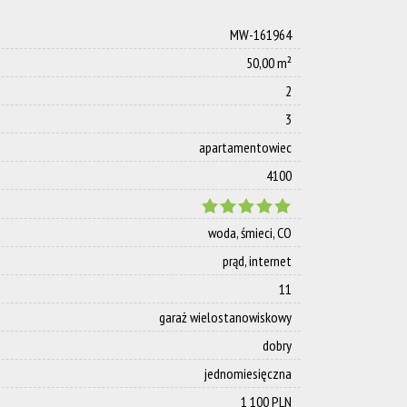
MW-161964
50,00 m²
2
3
apartamentowiec
4100
woda, śmieci, CO
prąd, internet
11
garaż wielostanowiskowy
dobry
jednomiesięczna
1 100 PLN