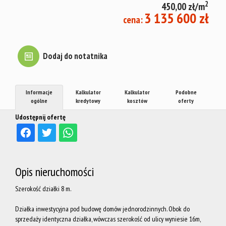
2
450,00 zł/m
mieszkani
3 135 600 zł
cena:
Warto
Dodaj do notatnika
wiedzieć
Informacje
Kalkulator
Kalkulator
Podobne
ogólne
kredytowy
kosztów
oferty
Jacy
Udostępnij ofertę
najemcy?
Opis nieruchomości
Fundusz
Szerokość działki 8 m.
Działka inwestycyjna pod budowę domów jednorodzinnych. Obok do
sprzedaży identyczna działka, wówczas szerokość od ulicy wyniesie 16m,
Mieszkań