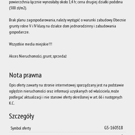
powierzchnia łącznie wynosiłaby około 1,4 h; cena drugiej działki podobna
(300 zł/m2).
na
Brak planu zagospodarowania, należy wystąpić o warunki zabudowy. Obecnie
grunty rolne V i IV klasy. na działce dom jednorodzinny i zabudowania
gospodarcze.
Wynajem
Wszystkie media miejskie!!!
Akces Nieruchomości, grunt, sprzedaż
O nas
Nota prawna
Grupa
Opis oferty zawarty na stronie internetowej sporządzany jest na podstawie
oględzin nieruchomości oraz informacji uzyskanych od właściciela, może
podlegać aktualizacji i nie stanowi oferty określonej w art. 66 i następnych
K.C.
Akces
Szczegóły
Nieruchom
GS-160518
Symbol oferty