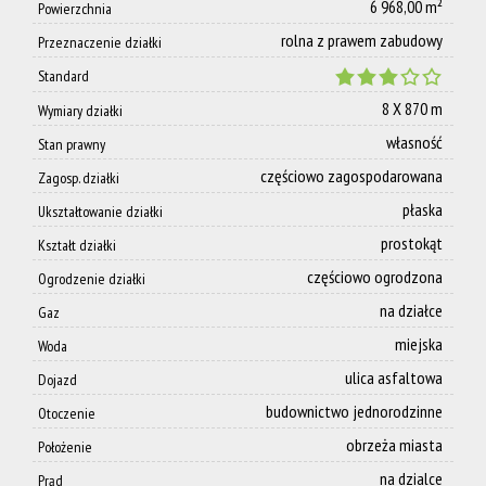
6 968,00 m²
Powierzchnia
rolna z prawem zabudowy
Zespoł
Przeznaczenie działki
Standard
8 X 870 m
Wymiary działki
Dołącz
własność
Stan prawny
częściowo zagospodarowana
Zagosp. działki
do nas
płaska
Ukształtowanie działki
prostokąt
Kształt działki
Polityka
częściowo ogrodzona
Ogrodzenie działki
na działce
Gaz
miejska
Woda
prywatnoś
ulica asfaltowa
Dojazd
budownictwo jednorodzinne
Otoczenie
AML
obrzeża miasta
Położenie
na dzialce
Prąd