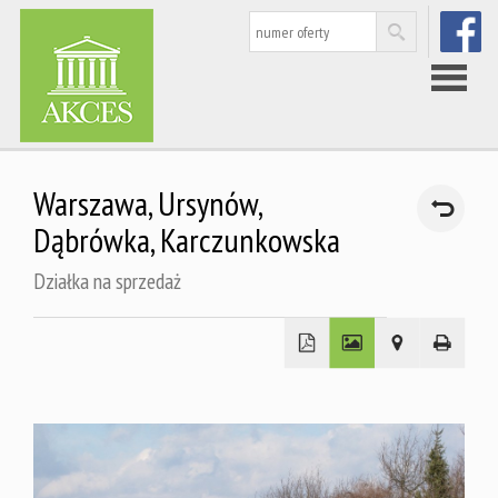
FACEBOO
Strona
Warszawa,
Ursynów,
główna
Dąbrówka,
Karczunkowska
Działka na sprzedaż
Nieruchom
Rynek
wtórny