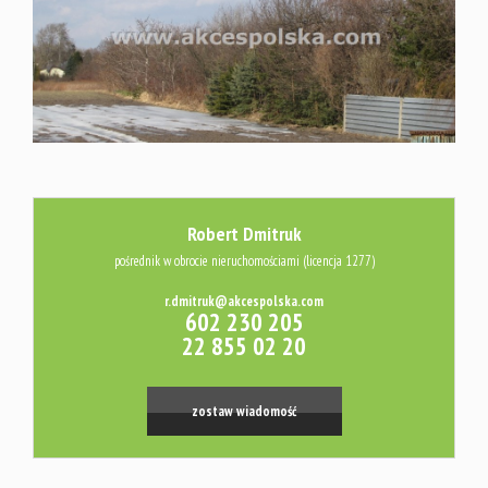
Usługi
Kredyty
Wycena
Robert Dmitruk
pośrednik w obrocie nieruchomościami (licencja 1277)
Audyt
r.dmitruk@akcespolska.com
602 230 205
22 855 02 20
energetyc
zostaw wiadomość
Platforma