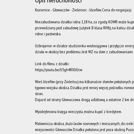
Kozienice - Głowaczów - Zieleniec - Józefów. Cena do negocjacji.
Niezabudowana działka rolna 1,18 ha, za zgodą KOWR może kupić 
przewidziany pod zabudowę (użytek B klasa RIVb), na końcu działki
rolne i pastwisko.
Uzbrojenie: w działce studzienka wodociągowa i przyłącze energe
działa w okolicy bez problemu. Jest WZ na dom z zabudowaniami
Link do filmu z działki:
https://youtu.be/U5gh4RXUUcw
Wieś Józefów (przy Zieleńcu) ma kilkanaście domów położonych pr
typowo wiejska okolica. Działka jest mniej więcej pośrodku niewie
stron.
Dojazd od strony Głowaczowa drogą asfaltową a ostatnie 2 km d
Wyodrębniona księga wieczysta, można kupić z kredytem.
Malownicza okolica, dużo lasów sosnowych i mieszanych, do rzeki
miejscowości Głowaczów. Działka położona jest poza otuliną Puszc