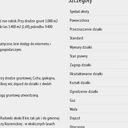
Symbol oferty
Powierzchnia
nie-rolnik. Przy drodze grunt 1.000 m2
 las 1.400 m2 (LsVI), pośrodku 9.400
Przeznaczenie działki
Standard
tyczne. Jest dostęp do internetu i
Wymiary działki
 gospodarczymi.
Stan prawny
Zagosp. działki
Ukształtowanie działki
zy drodze gruntowej. Cicha, spokojna,
Kształt działki
lkiej wsi, dojazd do działki z dwóch
Ogrodzenie działki
rogą gruntową utwardzoną.
Gaz
Woda
 Radomki około 8 km. tak jak i do gminnej
Dojazd
zy Kozienickiej - w okolicznych lasach
Otoczenie