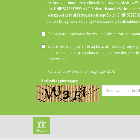
S.c. Andrzej Dmochowski i Robert Dmitruk, z siedzibą w Wa
lok. 1, NIP 5212842999: AKCES Nieruchomości S.c. Irena Kami
Warszawie przy ul. Przybyszewskiego 36 lok. 3, NIP 525235
Janusz Kuczyńscy z siedzibą w Warszawie przy ul. Sadkows
Podaję dane osobowe dobrowolnie i oświadczam, że są o
Zapoznałem(-am) się z treścią klauzuli informacyjnej, w ty
przetwarzania danych osobowych oraz prawie dostępu do t
poprawiania
Klauzula obowiązku informacyjnego RODO
Kod zabezpieczający