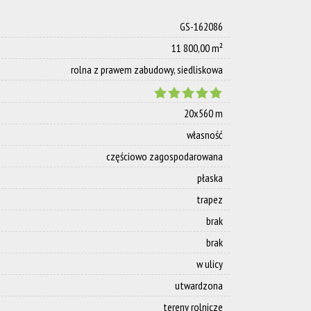
GS-162086
11 800,00 m²
rolna z prawem zabudowy, siedliskowa
20x560 m
własność
częściowo zagospodarowana
płaska
trapez
brak
brak
w ulicy
utwardzona
tereny rolnicze