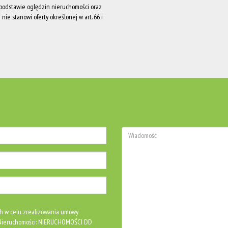
a podstawie oględzin nieruchomości oraz
nie stanowi oferty określonej w art. 66 i
h w celu zrealizowania umowy
S Nieruchomości: NIERUCHOMOŚCI DD