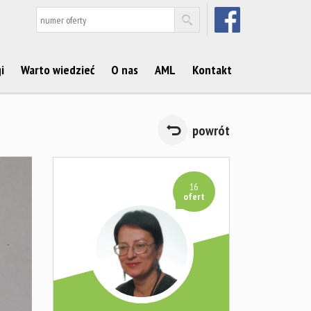
FACEBOOK
i
Warto wiedzieć
O nas
AML
Kontakt
powrót
16
ofert