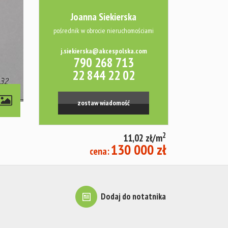
Joanna Siekierska
pośrednik w obrocie nieruchomościami
j.siekierska@akcespolska.com
790 268 713
22 844 22 02
zostaw wiadomość
2
11,02 zł/m
130 000 zł
cena:
Dodaj do notatnika