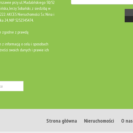
rszawie przy ul. Madalińskiego 50/52
ńska, Jerzy Sobański, z siedzibą w
0222: AKCES Nieruchomości S.c Nina i
ka 24, NIP 5252345474.
ne zgodne z prawdą
m z informacją o celu i sposobach
reści swoich danych i prawie ich
Strona główna
Nieruchomości
O nas