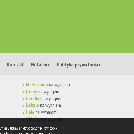
Kontakt
Notatnik
Polityka prywatności
Mieszkania
na wynajem
Domy
na wynajem
Działki
na wynajem
Lokale
na wynajem
Hale
na wynajem
Obiekty
na wynajem
 Zmiany ustawień dotyczących plików cookie
, że będą one zapisane w pamięci urządzenia.