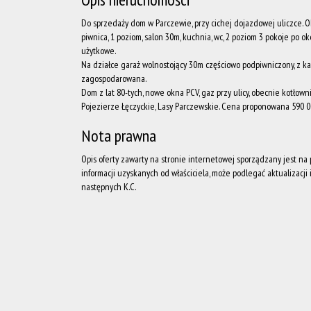
Do sprzedaży dom w Parczewie, przy cichej dojazdowej uliczce. O
piwnica, 1 poziom, salon 30m, kuchnia, wc, 2 poziom 3 pokoje po ok
użytkowe.
Na działce garaż wolnostojący 30m częściowo podpiwniczony, z ka
zagospodarowana.
Dom z lat 80-tych, nowe okna PCV, gaz przy ulicy, obecnie kotłown
Pojezierze Łęczyckie, Lasy Parczewskie. Cena proponowana 590 0
Nota prawna
Opis oferty zawarty na stronie internetowej sporządzany jest n
informacji uzyskanych od właściciela, może podlegać aktualizacji i 
następnych K.C.