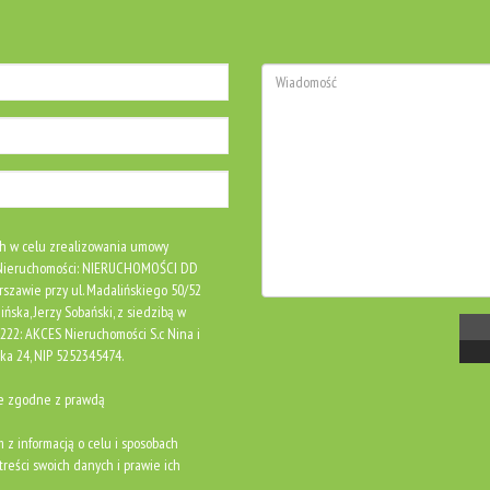
h w celu zrealizowania umowy
S Nieruchomości: NIERUCHOMOŚCI DD
rszawie przy ul. Madalińskiego 50/52
ńska, Jerzy Sobański, z siedzibą w
0222: AKCES Nieruchomości S.c Nina i
ka 24, NIP 5252345474.
ne zgodne z prawdą
m z informacją o celu i sposobach
reści swoich danych i prawie ich