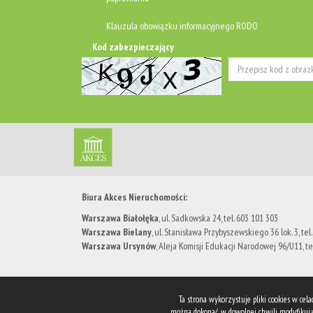
Klauzula obowiązku informacyjnego RODO
Kod zabezpieczający
Biura Akces Nieruchomości:
Warszawa Białołęka
, ul. Sadkowska 24, tel. 603 101 303
Warszawa Bielany
, ​ul. Stanisława Przybyszewskiego 36 lok. 3, tel
Warszawa Ursynów
, Aleja Komisji Edukacji Narodowej 96/U11, te
Ta strona wykorzystuje pliki cookies w ce
można dokonać w dowolnej chwili modyfikując