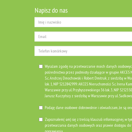
Napisz do nas
Wyrażam zgodę na przetwarzanie moich danych osobowyc
pośrednictwa przez podmioty działające w grupie AKCE
S.c. Andrzej Dmochowski i Robert Dmitruk, z siedzibą w Wa
lok. 1, NIP 5212842999: AKCES Nieruchomości S.c. Irena Kami
Warszawie przy ul. Przybyszewskiego 36 lok. 3, NIP 525235
Janusz Kuczyńscy z siedzibą w Warszawie przy ul. Sadkows
Podaję dane osobowe dobrowolnie i oświadczam, że są o
Zapoznałem(-am) się z treścią klauzuli informacyjnej, w ty
przetwarzania danych osobowych oraz prawie dostępu do t
poprawiania