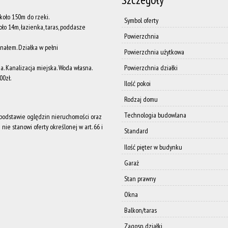
koło 150m do rzeki.
Symbol oferty
oło 14m, łazienka, taras, poddasze
Powierzchnia
nałem. Działka w pełni
Powierzchnia użytkowa
ia. Kanalizacja miejska. Woda własna.
Powierzchnia działki
00zł.
Ilość pokoi
Rodzaj domu
Technologia budowlana
a podstawie oględzin nieruchomości oraz
nie stanowi oferty określonej w art. 66 i
Standard
Ilość pięter w budynku
Garaż
Stan prawny
Okna
Balkon/taras
Zagosp. działki