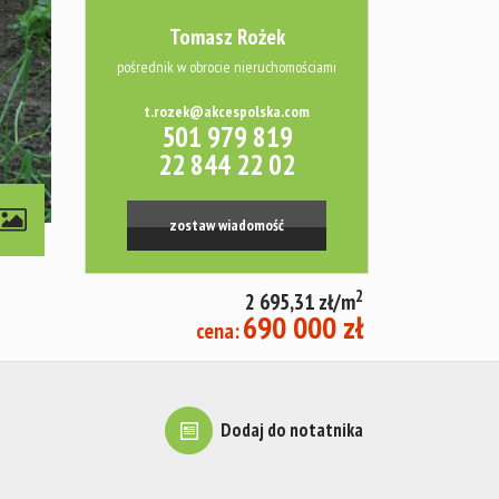
Tomasz Rożek
pośrednik w obrocie nieruchomościami
t.rozek@akcespolska.com
501 979 819
22 844 22 02
zostaw wiadomość
2
2 695,31 zł/m
690 000 zł
cena:
Dodaj do notatnika