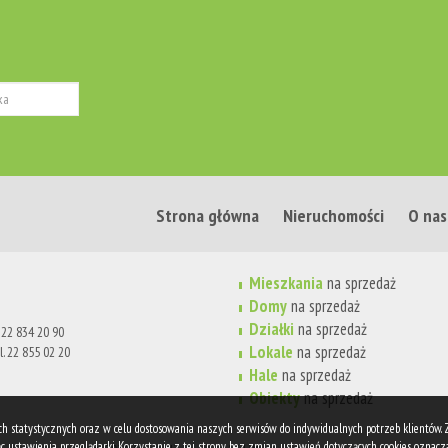
Strona główna
Nieruchomości
O nas
Mieszkania
na sprzedaż
Domy
na sprzedaż
Działki
na sprzedaż
. 22 834 20 90
Lokale
na sprzedaż
l. 22 855 02 20
Hale
na sprzedaż
Obiekty
na sprzedaż
lach statystycznych oraz w celu dostosowania naszych serwisów do indywidualnych potrzeb klientów.
 ustawienia przeglądarki. Korzystanie z tej strony bez zmian ustawień dotyczących cookies oznacza