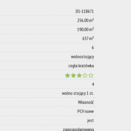
DS-118671
256,00 m²
190,00 m²
637 m²
6
wolnostojący
cegła kratówka
4
wolno stojący 1 st.
Własność
PCV nowe
jest
zagospodarowana