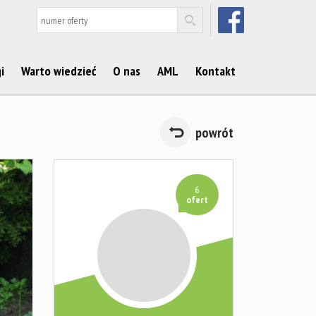
FACEBOOK
i
Warto wiedzieć
O nas
AML
Kontakt
powrót
6
ofert