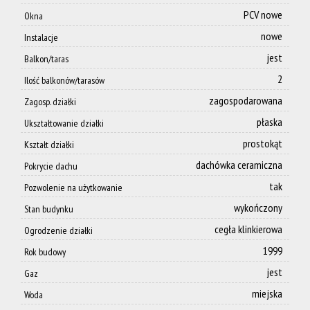
Kontakt
PCV nowe
Okna
nowe
Instalacje
jest
Balkon/taras
2
Ilość balkonów/tarasów
zagospodarowana
Zagosp. działki
płaska
Ukształtowanie działki
prostokąt
Kształt działki
dachówka ceramiczna
Pokrycie dachu
tak
Pozwolenie na użytkowanie
wykończony
Stan budynku
cegła klinkierowa
Ogrodzenie działki
1999
Rok budowy
jest
Gaz
miejska
Woda