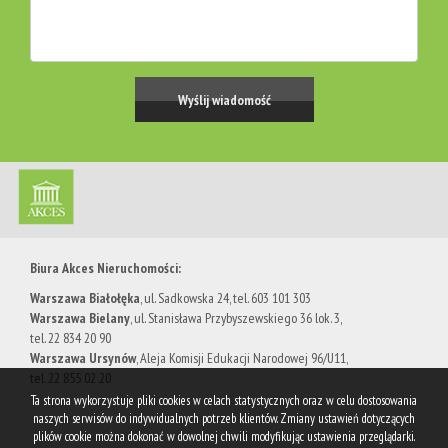
Biura Akces Nieruchomości:
Warszawa Białołęka
, ul. Sadkowska 24, tel. 603 101 303
Warszawa Bielany
, ​ul. Stanisława Przybyszewskiego 36 lok. 3,
tel. 22 834 20 90
Warszawa Ursynów
, Aleja Komisji Edukacji Narodowej 96/U11,
tel. 22 855 02 20
Ta strona wykorzystuje pliki cookies w celach statystycznych oraz w celu dostosowania
naszych serwisów do indywidualnych potrzeb klientów. Zmiany ustawień dotyczących
plików cookie można dokonać w dowolnej chwili modyfikując ustawienia przeglądarki.