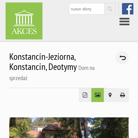
FACEBOO
Strona
Konstancin-Jeziorna,
główna
Konstancin,
Deotymy
Dom na
sprzedaż
Nieruchom
Rynek
wtórny