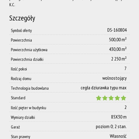
K.C.
Zespoł
Szczegóły
DS-160804
Symbol oferty
Dołącz
500,00 m²
Powierzchnia
430,00 m²
Powierzchnia użytkowa
do nas
2 250 m²
Powierzchnia działki
7
Ilość pokoi
Polityka
wolnostojący
Rodzaj domu
cegła dziurawka typu max
Technologia budowlana
Standard
prywatnoś
2
Ilość pięter w budynku
85X30 m
Wymiary działki
AML
poziom 0; 2 stan.
Garaż
Własność
Stan prawny