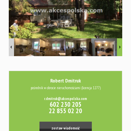
Usługi
Kredyty
Wycena
Audyt
Robert Dmitruk
pośrednik w obrocie nieruchomościami (licencja 1277)
energetyc
r.dmitruk@akcespolska.com
602 230 205
22 855 02 20
Platforma
zostaw wiadomość