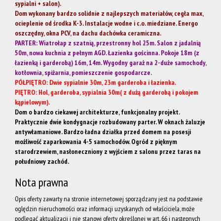
sypialni + salon).
Dom wykonany bardzo solidnie z najlepszych materiałów, cegła max,
ocieplenie od środka K-3. Instalacje wodne i c.o. miedziane. Energo
na
oszczędny, okna PCV, na dachu dachówka ceramiczna.
PARTER: Wiatrołap z szatnią, przestronny hol 25m. Salon z jadalnią
50m, nowa kuchnia z pełnym AGD. Łazienka gościnna. Pokoje 18m (z
łazienką i garderobą) 16m, 14m. Wygodny garaż na 2-duże samochody,
Wynajem
kotłownia, spiżarnia, pomieszczenie gospodarcze.
PÓŁPIĘTRO: Dwie sypialnie 30m, 23m garderoba i łazienka.
PIĘTRO: Hol, garderoba, sypialnia 30m( z dużą garderobą i pokojem
O nas
kąpielowym).
Dom o bardzo ciekawej architekturze, funkcjonalny projekt.
Praktycznie dwie kondygnacje rozbudowany parter. W oknach żaluzje
antywłamaniowe. Bardzo ładna działka przed domem na posesji
Grupa
możliwość zaparkowania 4-5 samochodów. Ogród z pięknym
starodrzewiem, nasłoneczniony z wyjściem z salonu przez taras na
południowy zachód.
Akces
Nota prawna
Opis oferty zawarty na stronie internetowej sporządzany jest na podstawie
Nieruchom
oględzin nieruchomości oraz informacji uzyskanych od właściciela, może
podlegać aktualizacji i nie stanowi oferty określonej w art. 66 i następnych