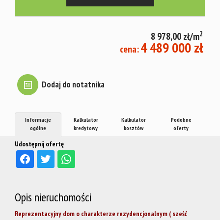
mieszkani
2
8 978,00 zł/m
Warto
4 489 000 zł
cena:
wiedzieć
Dodaj do notatnika
Jacy
Informacje
Kalkulator
Kalkulator
Podobne
ogólne
kredytowy
kosztów
oferty
Udostępnij ofertę
najemcy?
Fundusz
Opis nieruchomości
Reprezentacyjny dom o charakterze rezydencjonalnym ( sześć
Mieszkań