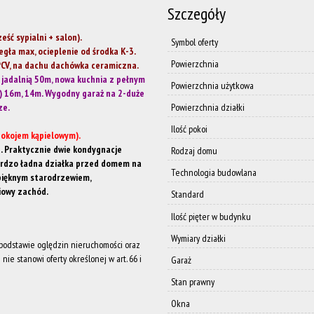
Szczegóły
ść sypialni + salon).
Symbol oferty
gła max, ocieplenie od środka K-3.
Powierzchnia
 PCV, na dachu dachówka ceramiczna.
 jadalnią 50m, nowa kuchnia z pełnym
Powierzchnia użytkowa
ą) 16m, 14m. Wygodny garaż na 2-duże
ze.
Powierzchnia działki
Ilość pokoi
 pokojem kąpielowym).
. Praktycznie dwie kondygnacje
Rodzaj domu
ardzo ładna działka przed domem na
Technologia budowlana
pięknym starodrzewiem,
iowy zachód.
Standard
Ilość pięter w budynku
Wymiary działki
a podstawie oględzin nieruchomości oraz
nie stanowi oferty określonej w art. 66 i
Garaż
Stan prawny
Okna