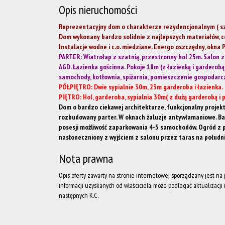
Opis nieruchomości
Reprezentacyjny dom o charakterze rezydencjonalnym ( sze
Dom wykonany bardzo solidnie z najlepszych materiałów, ce
Instalacje wodne i c.o. miedziane. Energo oszczędny, okna
PARTER: Wiatrołap z szatnią, przestronny hol 25m. Salon z
AGD. Łazienka gościnna. Pokoje 18m (z łazienką i garderob
samochody, kotłownia, spiżarnia, pomieszczenie gospodarc
PÓŁPIĘTRO: Dwie sypialnie 30m, 23m garderoba i łazienka.
PIĘTRO: Hol, garderoba, sypialnia 30m( z dużą garderobą i
Dom o bardzo ciekawej architekturze, funkcjonalny projekt
rozbudowany parter. W oknach żaluzje antywłamaniowe. B
posesji możliwość zaparkowania 4-5 samochodów. Ogród z 
nasłoneczniony z wyjściem z salonu przez taras na połudn
Nota prawna
Opis oferty zawarty na stronie internetowej sporządzany jest n
informacji uzyskanych od właściciela, może podlegać aktualizacji i 
następnych K.C.