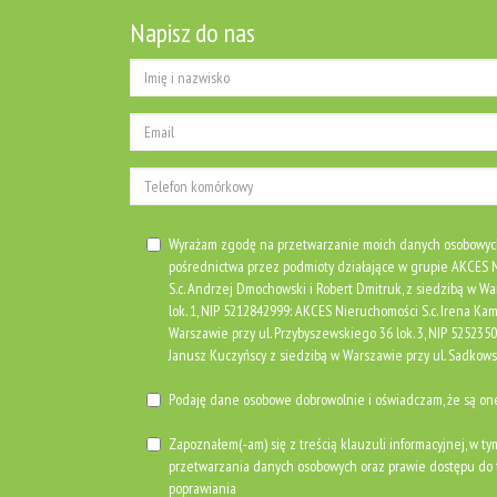
Napisz do nas
Wyrażam zgodę na przetwarzanie moich danych osobowyc
pośrednictwa przez podmioty działające w grupie AKCE
S.c. Andrzej Dmochowski i Robert Dmitruk, z siedzibą w Wa
lok. 1, NIP 5212842999: AKCES Nieruchomości S.c. Irena Kami
Warszawie przy ul. Przybyszewskiego 36 lok. 3, NIP 525235
Janusz Kuczyńscy z siedzibą w Warszawie przy ul. Sadkows
Podaję dane osobowe dobrowolnie i oświadczam, że są o
Zapoznałem(-am) się z treścią klauzuli informacyjnej, w ty
przetwarzania danych osobowych oraz prawie dostępu do t
poprawiania