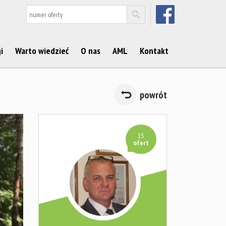
FACEBOOK
i
Warto wiedzieć
O nas
AML
Kontakt
powrót
15
ofert