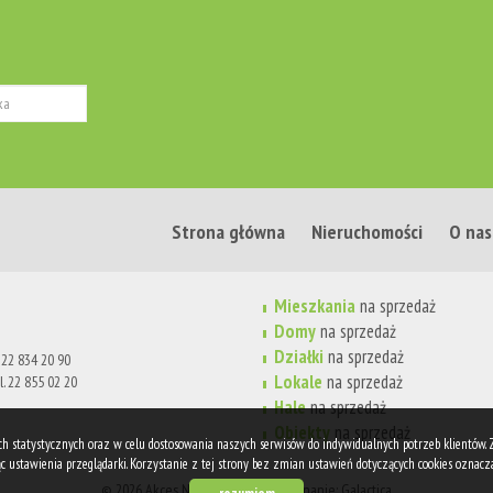
Strona główna
Nieruchomości
O nas
Mieszkania
na sprzedaż
Domy
na sprzedaż
Działki
na sprzedaż
. 22 834 20 90
Lokale
na sprzedaż
l. 22 855 02 20
Hale
na sprzedaż
Obiekty
na sprzedaż
lach statystycznych oraz w celu dostosowania naszych serwisów do indywidualnych potrzeb klientów.
 ustawienia przeglądarki. Korzystanie z tej strony bez zmian ustawień dotyczących cookies oznacza
© 2026 Akces Nieruchomości | Wykonanie: Galactica