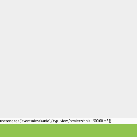
userengage('event.mieszkanie', {'typ': 'view', 'powierzchnia': 500,00 m² })