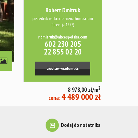
Robert Dmitruk
pośrednik w obrocie nieruchomościami
(licencja 1277)
r.dmitruk@akcespolska.com
602 230 205
22 855 02 20
zostaw wiadomość
2
8 978,00 zł/m
4 489 000 zł
cena:
Dodaj do notatnika