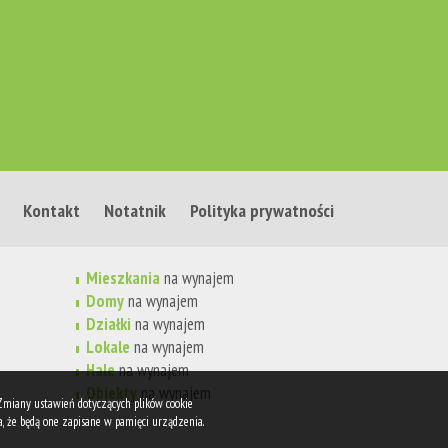
Kontakt
Notatnik
Polityka prywatności
Mieszkania
na wynajem
Domy
na wynajem
Działki
na wynajem
Lokale
na wynajem
Hale
na wynajem
Obiekty
na wynajem
 Zmiany ustawień dotyczących plików cookie
, że będą one zapisane w pamięci urządzenia.