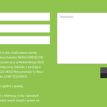
h w celu zrealizowania umowy
S Nieruchomości: NIERUCHOMOŚCI DD
rszawie przy ul. Madalińskiego 50/52
ńska, Jerzy Sobański, z siedzibą w
0222: AKCES Nieruchomości S.c Nina i
ka 24, NIP 5252345474.
ne zgodne z prawdą
m z informacją o celu i sposobach
reści swoich danych i prawie ich