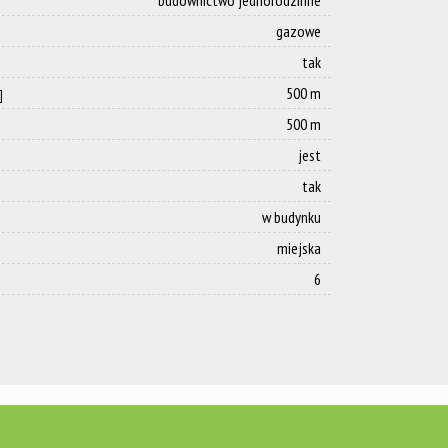
budownictwo jednorodzinne
gazowe
tak
500 m
]
500 m
jest
tak
w budynku
miejska
6