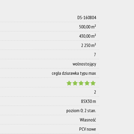
DS-160804
500,00 m²
430,00 m²
2 250 m²
7
wolnostojący
cegła dziurawka typu max
2
85X30 m
poziom 0; 2 stan.
Własność
PCV nowe