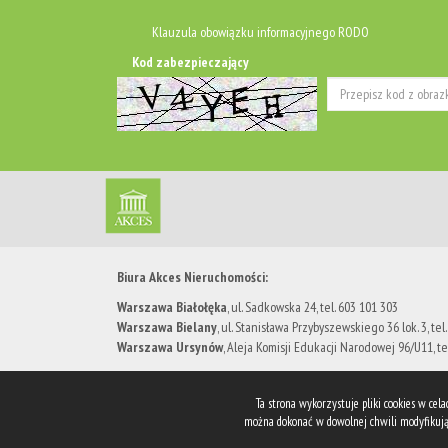
Klauzula obowiązku informacyjnego RODO
Kod zabezpieczający
Biura Akces Nieruchomości:
Warszawa Białołęka
, ul. Sadkowska 24, tel. 603 101 303
Warszawa Bielany
, ​ul. Stanisława Przybyszewskiego 36 lok. 3, tel
Warszawa Ursynów
, Aleja Komisji Edukacji Narodowej 96/U11, te
Ta strona wykorzystuje pliki cookies w ce
można dokonać w dowolnej chwili modyfikując