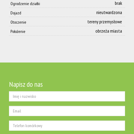
brak
Ogrodzenie działki
Zespoł
nieutwardzona
Dojazd
tereny przemysłowe
Otoczenie
obrzeża miasta
Położenie
Dołącz
do nas
Polityka
Napisz do nas
prywatnoś
AML