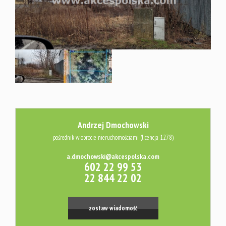
Usługi
Kredyty
Wycena
Andrzej Dmochowski
Audyt
pośrednik w obrocie nieruchomościami (licencja 1278)
a.dmochowski@akcespolska.com
energetyc
602 22 99 53
22 844 22 02
Platforma
zostaw wiadomość