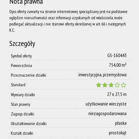
Nota prawna
Opis oferty zawarty na stronie internetowej sporządzany jest na podstawie
oględzin nieruchomości oraz informacji uzyskanych od właściciela, może
na
podlegać aktualizacji i nie stanowi oferty określonej w art. 66 i następnych
K.C.
Wynajem
Szczegóły
GS-160443
Symbol oferty
O nas
754,00 m²
Powierzchnia
inwestycyjna, przemysłowa
Przeznaczenie działki
Standard
Grupa
27 x 27,5 m
Wymiary działki
użytkowanie wieczyste
Stan prawny
Akces
niezagospodarowana
Zagosp. działki
płaska
Ukształtowanie działki
Nieruchom
prostokąt
Kształt działki