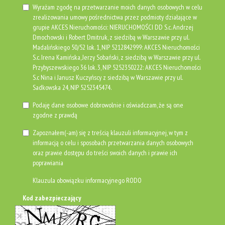
Kontakt
Wyrażam zgodę na przetwarzanie moich danych osobowych w celu
zrealizowania umowy pośrednictwa przez podmioty działające w
grupie AKCES Nieruchomości: NIERUCHOMOŚCI DD S.c. Andrzej
Dmochowski i Robert Dmitruk, z siedzibą w Warszawie przy ul.
Madalińskiego 50/52 lok. 1, NIP 5212842999: AKCES Nieruchomości
S.c. Irena Kamińska, Jerzy Sobański, z siedzibą w Warszawie przy ul.
Przybyszewskiego 36 lok. 3, NIP 5252350222: AKCES Nieruchomości
S.c Nina i Janusz Kuczyńscy z siedzibą w Warszawie przy ul.
Sadkowska 24, NIP 5252345474.
Podaję dane osobowe dobrowolnie i oświadczam, że są one
zgodne z prawdą
Zapoznałem(-am) się z treścią klauzuli informacyjnej, w tym z
informacją o celu i sposobach przetwarzania danych osobowych
oraz prawie dostępu do treści swoich danych i prawie ich
poprawiania
Klauzula obowiązku informacyjnego RODO
Kod zabezpieczający