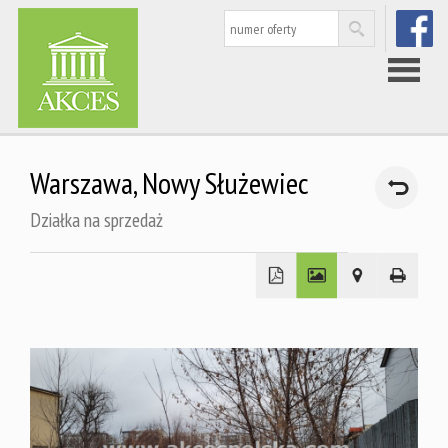
FACEBOO
Strona
Warszawa,
Nowy Służewiec
główna
Działka na sprzedaż
Nieruchom
Rynek
wtórny