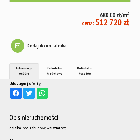
mieszkani
2
680,00 zł/m
512 720 zł
cena:
Warto
Dodaj do notatnika
wiedzieć
Informacje
Kalkulator
Kalkulator
Jacy
ogólne
kredytowy
kosztów
Udostępnij ofertę
najemcy?
Opis nieruchomości
Fundusz
działka pod zabudowę warsztatową
Mieszkań